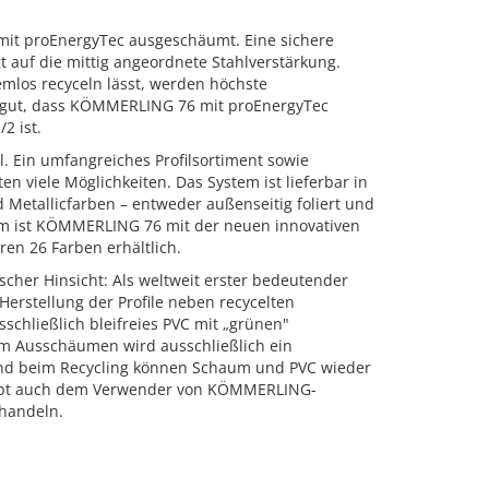
it proEnergyTec ausgeschäumt. Eine sichere
 auf die mittig angeordnete Stahlverstärkung.
emlos recyceln lässt, werden höchste
 gut, dass KÖMMERLING 76 mit proEnergyTec
2 ist.
l. Ein umfangreiches Profilsortiment sowie
 viele Möglichkeiten. Das System ist lieferbar in
d Metallicfarben – entweder außenseitig foliert und
udem ist KÖMMERLING 76 mit der neuen innovativen
5/2 edelstahl
KÖMMERLING76 MD Passivhaus WA
en 26 Farben erhältlich.
ischer Hinsicht: Als weltweit erster bedeutender
rstellung der Profile neben recycelten
sschließlich bleifreies PVC mit „grünen"
eim Ausschäumen wird ausschließlich ein
und beim Recycling können Schaum und PVC wieder
gibt auch dem Verwender von KÖMMERLING-
 handeln.