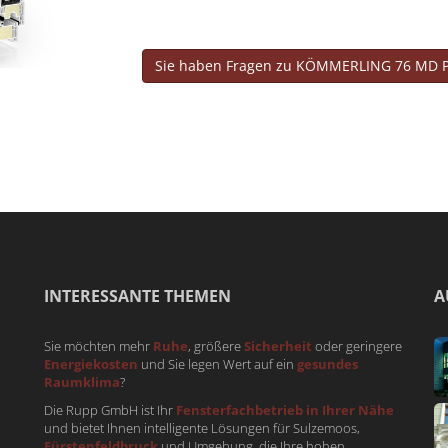
Sie haben Fragen zu KÖMMERLING 76 MD P
INTERESSANTE THEMEN
A
Sie möchten mehr
Ruhe
, größere
Sicherheit
oder geringere
Energiekosten
und Sie legen Wert auf ein
gesundes
Raumklima
?
Die Rupp GmbH ist Ihr
Fensterfachbetrieb in Ihrer Nähe
und bietet Ihnen intelligente Lösungen für Sulzemoos,
Fürstenfeldbruck
und Umgebung, die Ihre hohen