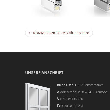
← KÖMMERLING 76 MD AluClip Zero
UNSERE ANSCHRIFT
Rupp GmbH
- Die Fensterbauer
Mörtlstraße 3c · 85254 Sulzemoos
(+49) 08135-236
(+49) 08135-251