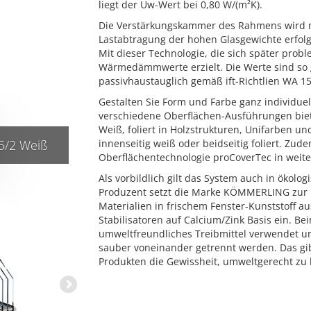
liegt der Uw-Wert bei 0,80 W/(m²K).
Die Verstärkungskammer des Rahmens wird m
Lastabtragung der hohen Glasgewichte erfolgt
Mit dieser Technologie, die sich später probl
Wärmedämmwerte erzielt. Die Werte sind so
passivhaustauglich gemäß ift-Richtlien WA 15/
Gestalten Sie Form und Farbe ganz individuel
verschiedene Oberflächen-Ausführungen bieten
Weiß, foliert in Holzstrukturen, Unifarben un
/2 Weiß
innenseitig weiß oder beidseitig foliert. Z
KÖMMERLING 76 MD Passivhaus WA-1
Oberflächentechnologie proCoverTec in weiter
Als vorbildlich gilt das System auch in ökolog
Produzent setzt die Marke KÖMMERLING zur He
Materialien in frischem Fenster-Kunststoff au
Stabilisatoren auf Calcium/Zink Basis ein. B
umweltfreundliches Treibmittel verwendet 
sauber voneinander getrennt werden. Das 
Produkten die Gewissheit, umweltgerecht zu