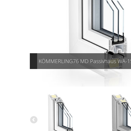
2 edelstahl
KÖMMERLING76 MD Passivhaus WA-15