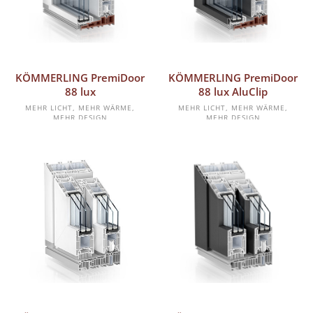
MEHR ERFAHREN
MEHR ERFAHREN
KÖMMERLING PremiDoor
KÖMMERLING PremiDoor
88 lux
88 lux AluClip
MEHR LICHT, MEHR WÄRME,
MEHR LICHT, MEHR WÄRME,
MEHR DESIGN
MEHR DESIGN