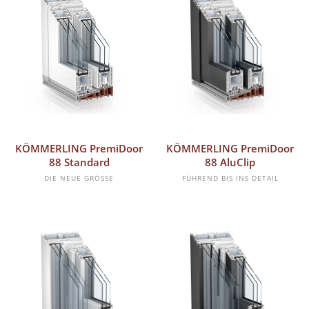
MEHR ERFAHREN
MEHR ERFAHREN
KÖMMERLING PremiDoor
KÖMMERLING PremiDoor
88 Standard
88 AluClip
DIE NEUE GRÖSSE
FÜHREND BIS INS DETAIL