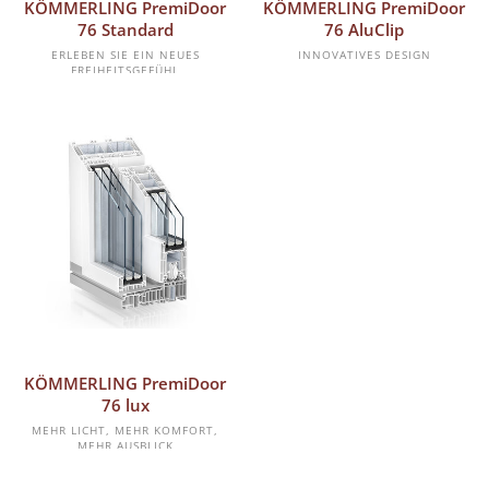
MEHR ERFAHREN
MEHR ERFAHREN
KÖMMERLING PremiDoor
KÖMMERLING PremiDoor
76 Standard
76 AluClip
ERLEBEN SIE EIN NEUES
INNOVATIVES DESIGN
FREIHEITSGEFÜHL
MEHR ERFAHREN
KÖMMERLING PremiDoor
76 lux
MEHR LICHT, MEHR KOMFORT,
MEHR AUSBLICK